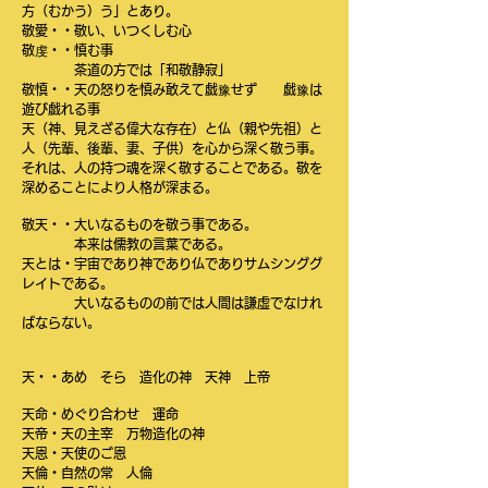
方（むかう）う」とあり。
敬愛・・敬い、いつくしむ心
敬虔・・慎む事
茶道の方では「和敬静寂」
敬慎・・天の怒りを慎み敢えて戯豫せず 戯豫は
遊び戯れる事
天（神、見えざる偉大な存在）と仏（親や先祖）と
人（先輩、後輩、妻、子供）を心から深く敬う事。
それは、人の持つ魂を深く敬することである。敬を
深めることにより人格が深まる。
敬天・・大いなるものを敬う事である。
本来は儒教の言葉である。
天とは・宇宙であり神であり仏でありサムシンググ
レイトである。
大いなるものの前では人間は謙虚でなけれ
ばならない。
天・・あめ そら 造化の神 天神 上帝
天命・めぐり合わせ 運命
天帝・天の主宰 万物造化の神
天恩・天使のご恩
天倫・自然の常 人倫