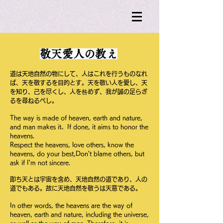
敬天愛人の教え
道は天地自然の物にして、人はこれを行うものなれ
ば、天を敬するを目的とす。天を敬い人を愛し、天
を知り、己を尽くし、人を咎めず、我が誠の足らざ
るを尋ねるべし。
The way is made of heaven, earth and nature,
and man makes it、If done, it aims to honor the
heavens.
Respect the heavens, love others, know the
heavens, do your best,Don't blame others, but
ask if I'm not sincere.
即ち天とは宇宙を含め、天地自然の道であり、人の
道でもある。故に天地自然を敬うは天意である。
In other words, the heavens are the way of
heaven, earth and nature, including the universe,