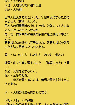
天佑・天の助け
天理・天地の万物に通づる道
天誅・天誅組
日本人は天をあめといった。宇宙を表現するために
あめつち（天地）と言う。
日本人の深層意識の中にも当然、神聖にして大いな
る存在であるという観念が
あって、古代中国の祭典の祭儀に通る際祀があると
いう。
天命は民意を媒介して表現され、敬天とは民を敬う
ことを強く意識したものである。
愛・・いつくしむ したしむ めぐむ 憐れむ
博愛・広く平等に愛すること 「博愛これを仁と言
う」
公愛・公衆を愛すること。
愛人・公愛である。
他者を愛することは、普遍の愛を実践するこ
とである。
人・・天地の性最も貴きものなり。
人格・人柄 人の品格
人望・信頼できる人物として、人々から慕われ仰が