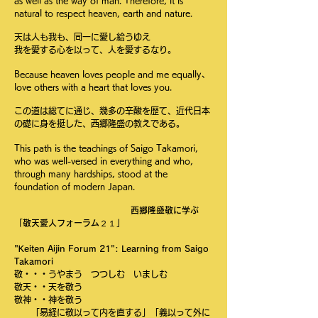
as well as the way of man. Therefore, it is
natural to respect heaven, earth and nature.
天は人も我も、同一に愛し給うゆえ
我を愛する心を以って、人を愛するなり。
Because heaven loves people and me equally、
love others with a heart that loves you.
この道は総てに通じ、幾多の辛酸を歴て、近代日本
の礎に身を挺した、西郷隆盛の教えである。
This path is the teachings of Saigo Takamori,
who was well-versed in everything and who,
through many hardships, stood at the
foundation of modern Japan.
西郷隆盛敬に学ぶ
「敬天愛人フォーラム２１」
"Keiten Aijin Forum 21": Learning from Saigo
Takamori
敬・・・うやまう つつしむ いましむ
敬天・・天を敬う
敬神・・神を敬う
「易経に敬以って内を直する」「義以って外に