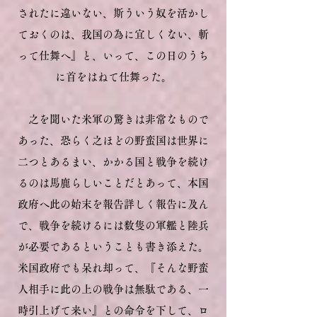
されたに違いない、斯ういう奴を活かし
ておくのは、我国の為に宜しくない、斬
って仕舞へ』と、いって、この日のうち
に首をはねて仕舞った。
之を聞いた米軍の驚きは非常なもので
あった、恐らく之ほどの野蛮国は世界に
二つとあるまい、かかる国と戦争を続け
るのは馬鹿らしいことだとあって、本国
政府へ此の始末を報告詳しく報告に及ん
で、戦争を続けるには数隻の軍艦と陸兵
が必要であるということも書き添えた。
米国政府でも呆れ却って、『そんな野蛮
人相手に此の上の戦争は無駄である、一
時引上げて来い』との命令を下して、ロ