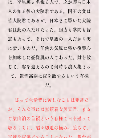
は、李星應と名乗る人で、之が即ち日本
人の知る後の大院君である。国王の父は
皆大院君であるが、日本まで響いた大院
君は此の人だけだった。胆力も学問も智
恵もあって、それで皇族の一人だから実
に凄いものだ。任侠の気風に強い復讐心
を加味した豪傑肌の人であった。財を散
じて、客を迎えるので何時も浪人集まっ
て、置酒高談に夜を徹するという有様
だ。
従って生活費に苦しむことは非常だ
が、そんな事には無頓着な興宣君、まる
で梁山泊の首領という有様で日を送って
居るうちに、滔々切迫の極みに堕ちて、
京城を夜逃げすることになった。舞台が