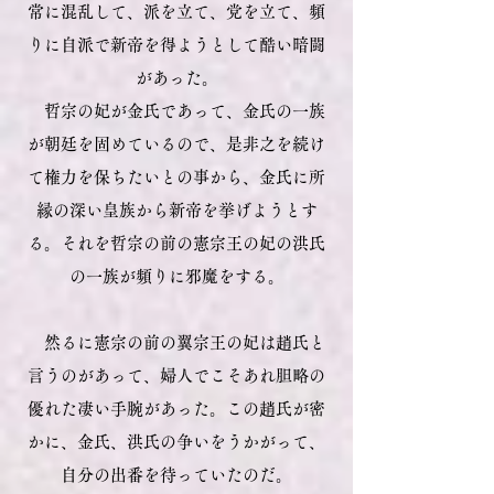
常に混乱して、派を立て、党を立て、頻
りに自派で新帝を得ようとして酷い暗闘
があった。
哲宗の妃が金氏であって、金氏の一族
が朝廷を固めているので、是非之を続け
て権力を保ちたいとの事から、金氏に所
縁の深い皇族から新帝を挙げようとす
る。それを哲宗の前の憲宗王の妃の洪氏
の一族が頻りに邪魔をする。
然るに憲宗の前の翼宗王の妃は趙氏と
言うのがあって、婦人でこそあれ胆略の
優れた凄い手腕があった。この趙氏が密
かに、金氏、洪氏の争いをうかがって、
自分の出番を待っていたのだ。