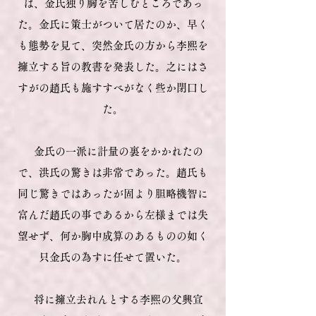
は、金氏独り胸を苦しむところであっ
た。金氏に策士がついて居たのか、早く
も態勢を見て、突然金氏の方から李熙を
擁立する旨の教書を発表した。之にはさ
すがの趙氏も施すすべがなく些か閉口し
た。
金氏の一派に計量の裏をかかれたの
で、洪氏の驚きは非常であった。趙氏も
同じ驚きではあったが固より胆略機智に
富んだ趙氏の事であるから左様までは失
望せず、何か胸中成算のあるものの如く
只金氏の為すに任せて置いた。
将に擁立去れんとする李熙の父興宣