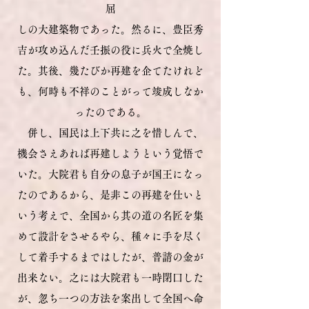
屈
しの大建築物であった。然るに、豊臣秀
吉が攻め込んだ壬振の役に兵火で全焼し
た。其後、幾たびか再建を企てたけれど
も、何時も不祥のことがって竣成しなか
ったのである。
併し、国民は上下共に之を惜しんで、
機会さえあれば再建しようという覚悟で
いた。大院君も自分の息子が国王になっ
たのであるから、是非この再建を仕いと
いう考えで、全国から其の道の名匠を集
めて設計をさせるやら、種々に手を尽く
して着手するまではしたが、普請の金が
出来ない。之には大院君も一時閉口した
が、忽ち一つの方法を案出して全国へ命