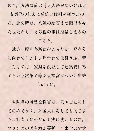
めた。方法は前の時と大差がないけれど
も徴発の仕方に数倍の俊列を極めたの
だ、此の時は、八道の墓石まで搬出させ
た程だから、その他の事は推量しえるの
である。
地方一揆も各所に起こったが、兵を差
し向けてドシドシ片付けて仕舞うふ、背
いたものは、家財を没収して建築費に為
すという次第で等々景福宮はついに出来
上がった。
大院君の峻烈な性質は、只国民に対し
てのみでなく、外国人に対しても同じよ
うに行なったのだから実に凄いものだ。
フランスの天主教が蔓延して来たので大