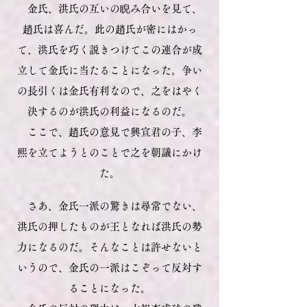
金氏、洪氏の互いの睨み合いを見て、
趙氏は喜んだ。此の趙氏が密にはかっ
て、洪氏を巧く説きつけてこの連合が成
立して金氏に当たることになった。争い
の長引くは金氏有利なので、之をはやく
決するのが洪氏の利益になるのだ。
こ
こで、趙氏の意見で興宣君の子、李
熙を立てようとのことで之を朝議にかけ
た。
さあ、金氏一派の驚きは尋常でない、
洪氏の押したものが王となれば洪氏の勢
力になるのだ。そんなことは許せないと
いうので、金氏の一派はこぞって反対す
ることになった。