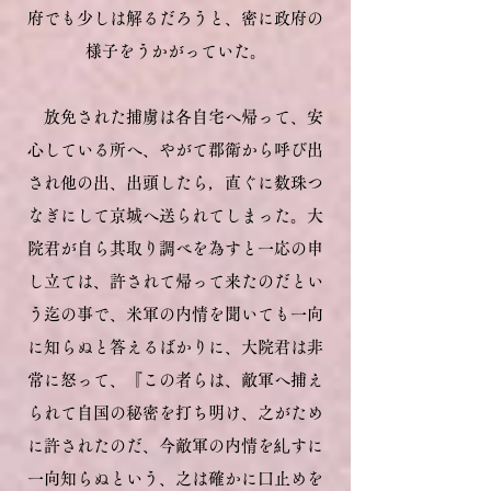
府でも
少しは解るだろうと、密に政府の
様子をうかがっていた。
放免された捕虜は各自宅へ帰って、安
心している所へ、やがて郡衛から呼び出
され他の出、出頭したら，直ぐに数珠つ
なぎにして京城へ送られてしまった。大
院君が自ら其取り調べを為すと一応の申
し立ては、許されて帰って来たのだとい
う迄の事で、米軍の内情を聞いても一向
に知らぬと答えるばかりに、大院君は非
常に怒って、『この者らは、敵軍へ捕え
られて自国の秘密を打ち明け、之がため
に許されたのだ、今敵軍の内情を糺すに
一向知らぬという、之は確かに口止めを