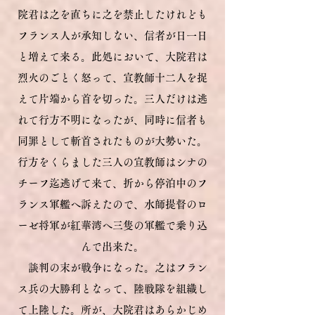
院君は之を直ちに之を禁止したけれども
フランス人が承知しない、信者が日一日
と増えて来る。此処において、大院君は
烈火のごとく怒って、宣教師十二人を捉
えて片端から首を切った。三人だけは逃
れて行方不明になったが、同時に信者も
同罪として斬首されたものが大勢いた。
行方をくらました三人の宣教師はシナの
チーフ迄逃げて来て、折から停泊中のフ
ランス軍艦へ訴えたので、水師提督のロ
ーゼ将軍が紅華湾へ三隻の軍艦で乗り込
んで出来た。
談判の末が戦争になった。之はフラン
ス兵の大勝利となって、陸戦隊を組織し
て上陸した。所が、大院君はあらかじめ