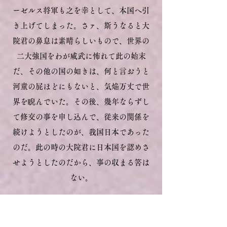
ーゼルス将軍も之を幸として、本国へ引
き上げてしまった。さァ、斯うなると大
院君の鼻息は素晴らしいもので、世界の
二大強国をわが威武に怖れて此の始末
だ、その他の国の如きは、何と言おうと
河童の屁ほどにもないと、気焔万丈で世
界を睨んでいた。その後、幾年ならずし
て修交の事を申し込んで、従来の関係を
続けよ
うとしたのが、我国日本であった
のだ。此の時の大院君に日本国を認めさ
せようとしたのだから、事の収まる筈は
ない。
明治四年の二月になって、我が政府で
は朝鮮一條が全然縁の切れたものでない