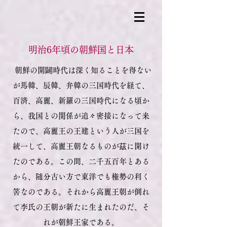
明治6年頃の朝鮮国と日本
朝鮮の開闢時代は深く知ることを得ない
が馬韓、辰韓、弁韓の三国時代を経て、
百済、高麗、新羅の三国時代になる頃か
ら、我国との関係が追々密接になって来
たので、高麗王の王建という人が三国を
統一して、高麗王朝なるものが茲に開け
たのである。この間、二千五百年とある
から、随分古い方で東洋でも権勢の利く
筈なのである。それから高麗王朝が倒れ
て李氏の王朝が新たに生まれたのだ、そ
れが朝鮮王家である。