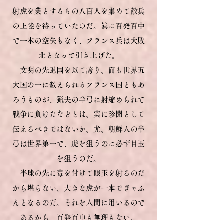
射虎を業とするもの八百人を集めて敵兵
の上陸を待っていたのだ。眞に百発百中
で一本の空矢もなく、フランス兵は大敗
北となって引き上げた。
​
文明の先進国を以て誇り、而も世界五
大国の一に数えられるフランス国ともあ
ろうものが、猟夫の半弓に射縮められて
戦争に負けたなどとは、実に珍聞として
伝えるべきではないか、尤、朝鮮人の半
弓は世界第一で、虎を狙うのに必ず目玉
を狙うのだ。
半球の先に毒を付けて眼玉を射るのだ
から堪らない、大きな虎が一本でぎゃふ
んとなるのだ。それを人間に用いるので
あるから、百発百中も無理もない。