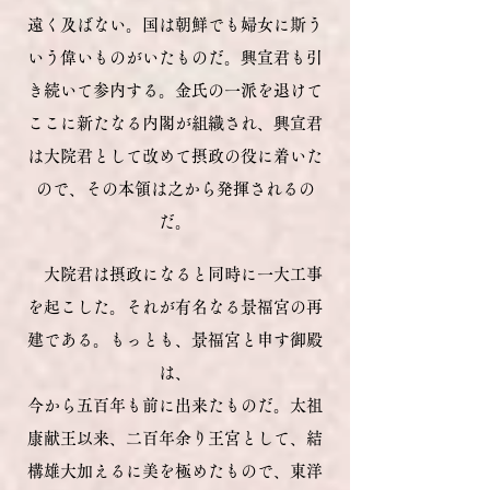
遠く及ばない。国は朝鮮でも婦女に斯う
いう偉いものがいたものだ。興宣君も引
き続いて参内する。金氏の一派を退けて
ここに新たなる内閣が組織され、興宣君
は大院君として改めて摂政の役に着いた
ので、その本領は之から発揮されるの
だ。
大院君は摂政になると同時に一大工事
を起こした。それが有名なる景福宮の再
建である。もっとも、景福宮と申す御殿
は、
今から五百年も前に出来たものだ。太祖
康献王以来、二百年余り王宮として、結
構雄大加えるに美を極めたもので、東洋