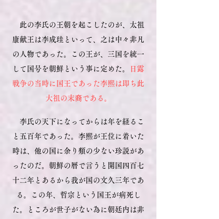
此の李氏の王朝を起こしたのが、太祖
康献王は李成珪といって、之は中々非凡
の人物であった。この王が、三国を統一
して国号を朝鮮という事に定めた。
日露
戦争の当時に国王であった李熙は即ち此
大祖の末裔である。
李氏の天下になってからは年を経るこ
と五百年であった。李熙が王位に着いた
時は、他の国に余り類の少ない珍説があ
ったのだ。
朝鮮の暦で言うと開国四百七
十二年とあるから我が国の文久三年であ
る。この年、哲宗という国王が病死し
た。ところが世子がない為に朝廷内は非