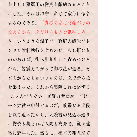
を出して建築用の物資を献納させること
にした。それは郡守に命じて家毎に命令
するのである。
『貴様の家は財産がどの
位あるから、之だけのものを献納しろ』
と、いうような調子で、政府の威光でド
シドシ強制執行をするのだ、もし拒むも
のがあれば、街へ引き出して責めつける
から、皆震えあがって御沙汰が通る。材
木とか石だとかいうものは、之で余るほ
ど集まった。それから実際これに応ずる
ことのできない、無資力者に対しては
一々労役を申付けるのだ。峻厳なる手段
を以て迫ったから、大院君の見込み通り
に物資も集まれば人間も充分で、愈々建
築に着手した。然るに、棟木の組み立て