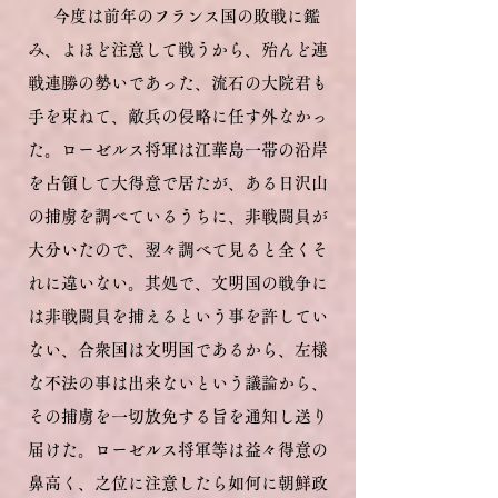
今度は前年のフランス国の敗戦に鑑
み、よほど注意して戦うから、殆んど連
戦連勝の勢いであった、流石の大院君も
手を束ねて、敵兵の侵略に任す外なかっ
た。ローゼルス将軍は江華島一帯の沿岸
を占領して大得意で居たが、ある日沢山
の捕虜を調べているうちに、非戦闘員が
大分いたので、翌々調べて見ると全くそ
れに違いない。其処で、文明国の戦争に
は非戦闘員を捕えるという事を許してい
ない、合衆国は文明国であるから、左様
な不法の事は出来ないという議論から、
その捕虜を一切放免する旨を通知し送り
届けた。ローゼルス将軍等は益々得意の
鼻高く、之位に注意したら如何に朝鮮政