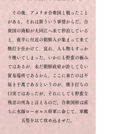
その後、アメリカ合衆国と戦ったこと
がある。それは斯ういう事情からだ。合
衆国の商船が大同江へ来て停泊している
と、夜半に付近の朝鮮人が集まって来て
焼打を仕かけて、哀れ、人も物もすっか
り焼いてしまった。いかにも野蛮の極み
ではあるが、未だ朝鮮政府が許してない
貿易場所であるから、ここに来たのは不
届き千萬であるというのが、焼き打ちの
口実ではあったが、それにしても野蛮な
残忍の所為と言えるのだ。合衆国府は直
ちに水師ローゼルス将軍に命じて、軍艦
五隻を以て攻め込ませた。