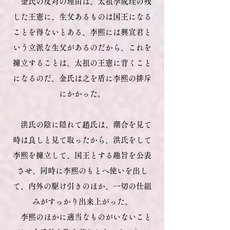
金氏の反対の理由は、太祖李成珪の残
した王憲に、生父あるものは国王になる
ことを得ないとある、李熙には興宣君と
いう立派な生父があるのだから、これを
擁立することは、太祖の王憲に背くこと
になるのだ、金氏は之を盾に李熙の排斥
にかかった。
洪氏の陰に隠れて趙氏は、潮合を見て
時は良しと見て取ったから、洪氏をして
李熙を擁立して、国王とする趣旨を公表
させ、同時に李熙のもとへ使いを出し
て、内外の駆け引きのほか、一切の仕組
みがすっかり出来上がった。
李熙のほかに適当なものがいないこと