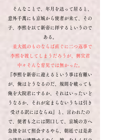
そんなことで、年月を送って居ると、
意外千萬にも京城から使者が来て、その
子、李熙を以て新帝に拝するというので
ある。
並大抵のものならば直ぐに二つ返事で
李熙を渡してしまうだろうが、興宣君
中々そんな育児では無かった。
『李熙を新帝に迎えるという事は有難い
が、俺はどうなるのだ、規則を破っても
俺を大院君にするか、それはいったいど
うなるか、それが定まらないうちは引き
受ける訳にはならぬ』と、言われたの
で、使者も之には閉口して、京城の方へ
急使を以て照会するやら、朝廷では是非