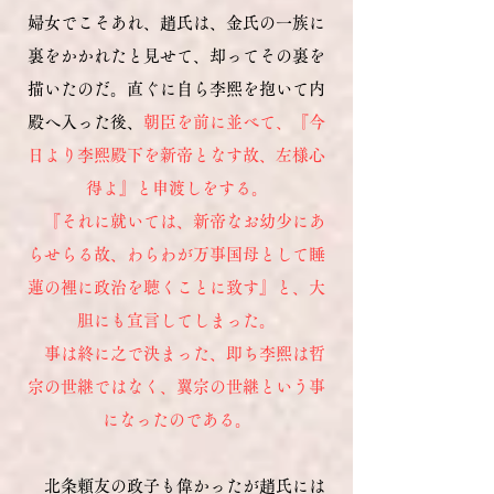
婦女でこそあれ、趙氏は、金氏の一族に
裏をかかれたと見せて、却ってその裏を
描いたのだ。直ぐに自ら李熙を抱いて内
殿へ入った後、
朝臣を前に並べて、『今
日より李熙殿下を新帝となす故、左様心
得よ』と申渡しをする。
『それに就いては、新帝なお幼少にあ
らせらる故、わらわが万事国母として睡
蓮の裡に政治を聴くことに致す』と、大
胆にも宣言してしまった。
事は終に之で決まった、即ち李熙は哲
宗の世継ではなく、翼宗の世継という事
になったのである。
北条頼友の政子も偉かったが趙氏には