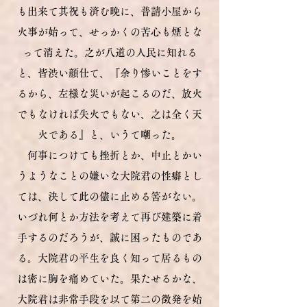
も出来て其祝も済む晩に、普請小屋から
火事が始って、せっかくの苦心も煙とな
って消えた。之が八道の人民に知れる
と、皆渋い顔仕て、『余り惨いことをす
るから、左様な災いが起こるのだ、放火
でもなければ失火でもない、之は全く天
火である』と、いうて嘲った。
​
何事につけても挫折とか、中止とかい
うようなことの嫌いな大院君の性癖とし
ては、決して此の儘に止める筈がない。
いづれ何とか方法を考えて再び建築に着
手するのだろうが、誠に困ったものであ
る。大院君の平生を良く知って居るもの
は密に胸を痛めていた。果たせるかな、
大院君は非常手段を以て第二の徴発を始