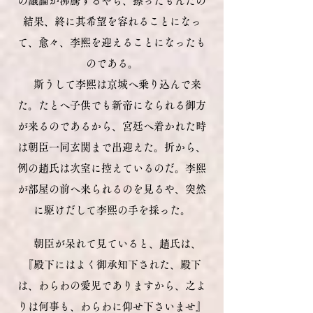
の議論が沸騰するやら、擦ったもんだの
結果、終に其希望を容れる
ことになっ
て、愈々、李熙を迎えることになったも
のである。
斯うして李熙は京城へ乗り込んで来
た。たとへ子供でも新帝になられる御方
が来るのであるから、宮廷へ着かれた時
は朝臣一同玄関まで出迎えた。折から、
例の趙氏は次室に控えているのだ。李熙
が部屋の前へ来られるのを見るや、突然
に駆けだして李熙の手を採った。
朝臣が呆れて見ていると、趙氏は、
『殿下にはよく御承知下された、殿下
は、わらわの愛児でありますから、之よ
りは何事も、わらわに仰せ下さいませ』