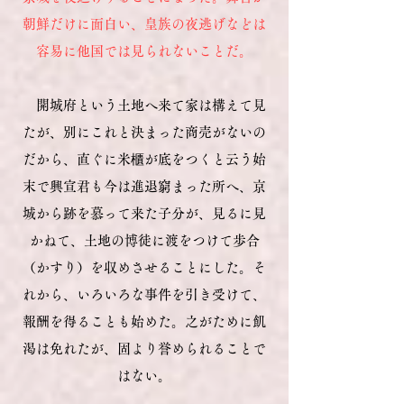
朝鮮だけに面白い、皇族の夜逃げなどは
容易に他国では見られないことだ。
開城府という土地へ来て家は構えて見
たが、別にこれと決まった商売がないの
だから、直ぐに米櫃が底をつくと云う始
末で興宣君も今は進退窮まった
所へ、京
城から跡を慕って来た子分が、見るに見
かねて、土地の博徒に渡をつけて歩合
（かすり）を収めさせることにした。そ
れから、いろいろな事件を引き受けて、
報酬を得ることも始めた。之がために飢
渇は免れたが、固より誉められることで
はない。