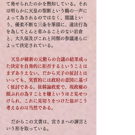
て発せられたのかを熟知している。それ
は明らかに天皇の聖断という鶴の一声に
よって為されるのではなく、閣議とい
う、優柔不断な三条を筆頭に、違法行為
を為してとんと省みることのない岩倉
と、大久保及びこれと同類の参議連らに
よって決定されている。
天皇が維新の元勲らの合議の結果成っ
た決定を自発的に拒否するということは
まずありえない。だから天子の征討とは
いっても、実質的には政府の意図に基づ
く征討である。征韓論政変で、現政権の
顔ぶれの為すことを嫌というほど見せつ
けられ、これに見切りをつけた翁がこう
考えるのは当然である。
だからこの文書は、宮さまへの諫言と
いう形を取っている。