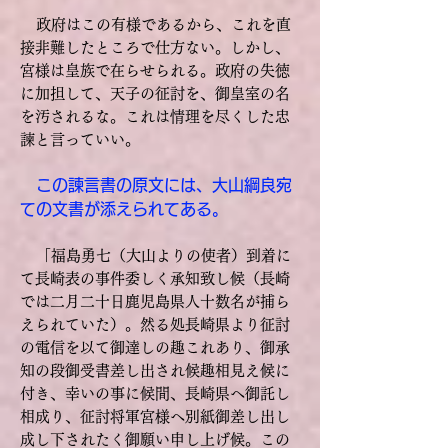
政府はこの有様であるから、これを直
接非難したところで仕方ない。しかし、
宮様は皇族で在らせられる。政府の失徳
に加担して、天子の征討を、御皇室の名
を汚されるな。これは情理を尽くした忠
諫と言っていい。
この諫言書の原文には、大山綱良宛
ての文書が添えられてある。
「福島勇七（大山よりの使者）到着に
て長崎表の事件委しく承知致し候（長崎
では二月二十日鹿児島県人十数名が捕ら
えられていた）。然る処長崎県より征討
の電信を以て御達しの趣これあり、御承
知の段御受書差し出され候趣相見え候に
付き、幸いの事に候間、長崎県へ御託し
相成り、征討将軍宮様へ別紙御差し出し
成し下されたく御願い申し上げ候。この