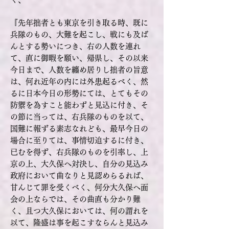
『先年拙者とも東京を引き取る時、既に
兵隊のもの、大難を起こし、戦にも及ば
んとする
勢いにつき、右の人数を連れ
て、直に御暇を願い、帰県し、その以来
今日まで、人数を纏め居りし拙者の旨意
は、何れ近年の内には外患起るべく、然
るに日本今日の形勢にては、とてもその
防禦を為すこと能わずと見込に付き、そ
の節に当っては、右兵隊のものを以て、
国難に報ずる素志なれども、最早今日の
場合に至りては、事情切迫するに付き、
已むを得ず、右兵隊のものを引率し、上
京の上、大久保へ対決し、自分の見込み
政府において曲なりと見認めらるれば、
甘んじて罪を受くべく、何分大久保へ面
会の上ならでは、その曲直も分かり難
く、且つ大久保においては、何の謂れを
以て、隆盛は事を起こすならんと見込み