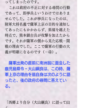
ってしまったのです。
これは政府の不正に対する尋問の行動
であって、即挙兵というわけではありま
せんでした。これが挙兵になったのは、
陸軍大将名義で薩軍上京の目的を通知し
てあったにもかかわらず、県境を越えた
時点で、熊本鎮台兵が攻撃を加えたから
です。それが薩軍の側から見た応戦－開
戦の理由でした。ここで薩軍の行動の大
義が明確になるのです（－④）。
薩軍出発の直前に南洲翁に面会した
鹿児島県令・大山綱良は、この時、薩
軍上京の理由を翁自身は次のように語
ったと、後の政府の尋問に答えてい
る。
「西郷より自分（大山綱良）に語って曰
く、