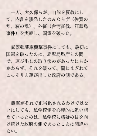
一方、大久保らが、自説を反故にし
て、内乱を誘発したのみならず（佐賀の
乱、萩の乱）、外征（台湾征伐、江華島
事件）を実施し、国憲を破った。
武器弾薬庫襲撃事件にしても、最初に
国憲を破ったのは、鹿児島県庁との間
で、運び出しの取り決めがあったにもか
かわらず、それを破って、闇にまぎれて
こっそりと運び出した政府の側である。
襲撃がそれで正当化されるわけではな
いにしても、私学校側を心理的に追い詰
めていったのは、私学校に猜疑の目を向
け続けた政府の側であったことは間違い
ない。