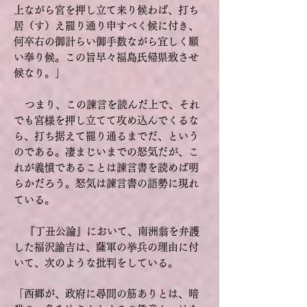
上ながら宮を押し立て来り候わば、打ち
居（す）え罷り通り申すべく候に付き、
何卒右の御計らい御手数ながら宜しく願
い奉り候。この旨早々福島氏帰県致させ
候なり。」
つまり、この諫言を読んだ上で、それ
でも宮様を押し立てて攻め込んでくるな
ら、打ち据えて罷り通るまでだ、という
のである。凄まじいまでの怒気だが、こ
れが義憤であることは諫言書を読めば明
らかだろう。怒気は諫言書の語勢に現れ
ている。
『丁丑公論』において、南洲翁を弁護
した福沢諭吉は、薩軍の挙兵の理由に付
いて、次のような批判をしている。
「西郷が、政府に尋問の筋ありとは、暗