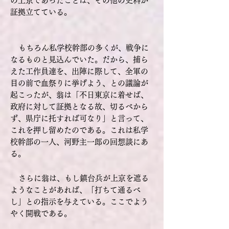
の上京であったことは、その他の史料が
証拠立てている。
もちろん私学校幹部の多くが、戦争に
なるものと見込んでいた。だから、捕ら
えた工作員達を、出陣に際して、全軍の
目の前で血祭りに挙げよう、との議論が
起こったが、翁は「不日東京に着せば、
政府に対して証拠となる故、切るべから
ず、県庁に托すれば可なり」と言って、
これを押し留めたのである。これは私学
校幹部の一人、河野主一郎の回想談にあ
る。
さらに翁は、もし鎮台兵が上京を遮る
ようなことがあれば、「打ちて通るべ
し」との指示を与えている。ここでよう
やく開戦である。