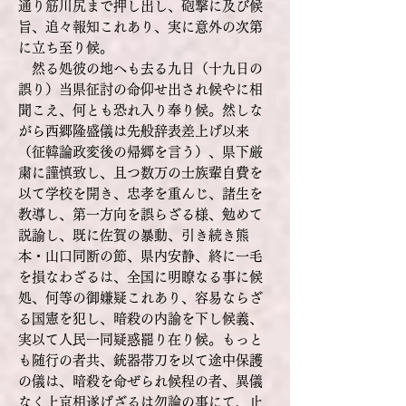
通り筋川尻まで押し出し、砲撃に及び候
旨、追々報知これあり、実に意外の次第
に立ち至り候。
然る処彼の地へも去る九日（十九日の
誤り）当県征討の命仰せ出され候やに相
聞こえ、何とも恐れ入り奉り候。然しな
がら西郷隆盛儀は先般辞表差上げ以来
（征韓論政変後の帰郷を言う）、県下厳
粛に謹慎致し、且つ数万の士族輩自費を
以て学校を開き、忠孝を重んじ、諸生を
教導し、第一方向を誤らざる様、勉めて
説諭し、既に佐賀の暴動、引き続き熊
本・山口同断の節、県内安静、終に一毛
を損なわざるは、全国に明瞭なる事に候
処、何等の御嫌疑これあり、容易ならざ
る国憲を犯し、暗殺の内諭を下し候義、
実以て人民一同疑惑罷り在り候。もっと
も随行の者共、銃器帯刀を以て途中保護
の儀は、暗殺を命ぜられ候程の者、異儀
なく上京相遂げざるは勿論の事にて、止