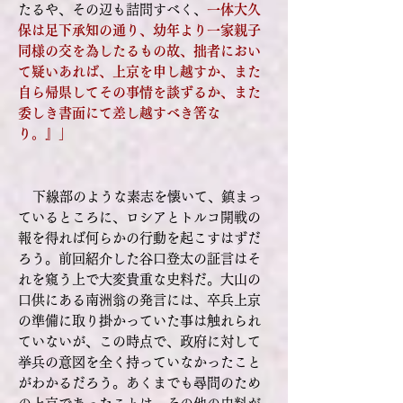
たるや、その辺も詰問すべく、
一体大久
保は足下承知の通り、幼年より一家親子
同様の交を為したるもの故、拙者におい
て疑いあれば、上京を申し越すか、また
自ら帰県してその事情を談ずるか、また
委しき書面にて差し越すべき筈な
り。』」
下線部のような素志を懐いて、鎮まっ
ているところに、ロシアとトルコ開戦の
報を得れば何らかの行動を起こすはずだ
ろう。前回紹介した谷口登太の証言はそ
れを窺う上で大変貴重な史料だ。大山の
口供にある南洲翁の発言には、卒兵上京
の準備に取り掛かっていた事は触れられ
ていないが、この時点で、政府に対して
挙兵の意図を全く持っていなかったこと
がわかるだろう。あくまでも尋問のため