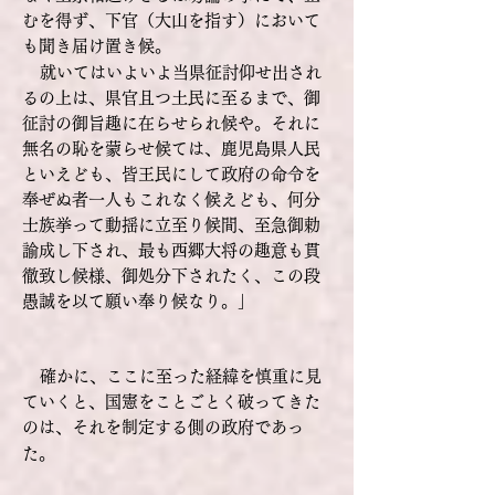
むを得ず、下官（大山を指す）において
も聞き届け置き候。
就いてはいよいよ当県征討仰せ出され
るの上は、県官且つ土民に至るまで、御
征討の御旨趣に在らせられ候や。それに
無名の恥を蒙らせ候ては、鹿児島県人民
といえども、皆王民にして政府の命令を
奉ぜぬ者一人もこれなく候えども、何分
士族挙って動揺に立至り候間、至急御勅
諭成し下され、最も西郷大将の趣意も貫
徹致し候様、御処分下されたく、この段
愚誠を以て願い奉り候なり。」
確かに、ここに至った経緯を慎重に見
ていくと、国憲をことごとく破ってきた
のは、それを制定する側の政府であっ
た。