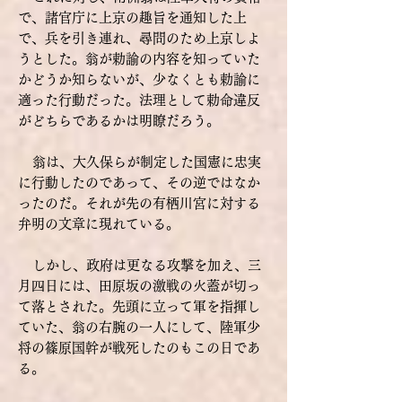
で、諸官庁に上京の趣旨を通知した上
で、兵を引き連れ、尋問のため上京しよ
うとした。翁が勅諭の内容を知っていた
かどうか知らないが、少なくとも勅諭に
適った行動だった。
法理として勅命違反
がどちらであるかは明瞭だろう。
翁は、大久保らが制定した国憲に忠実
に行動したのであって、その逆ではなか
ったのだ。それが先の有栖川宮に対する
弁明の文章に現れている。
しかし、政府は更なる攻撃を加え、三
月四日には、田原坂の激戦の火蓋が切っ
て落とされた。先頭に立って軍を指揮し
ていた、翁の右腕の一人にして、陸軍少
将の篠原国幹が戦死したのもこの日であ
る。