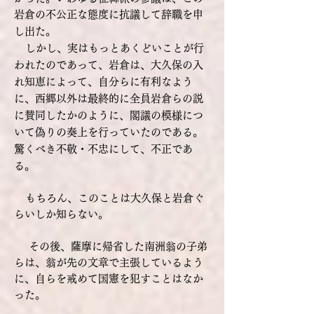
岩倉の不公正な態度に抗議して辞職を申
し出た。
しかし、実はもっとあくどいことが行
われたのであって、岩倉は、大久保の入
れ知恵によって、自分らに有利なよう
に、西郷以外は最終的に全員岩倉らの説
に賛同したかのように、閣議の模様につ
いて偽りの奏上を行っていたのである。
驚くべき不敬・不忠にして、不正であ
る。
もちろん、このことは大久保と岩倉ぐ
らいしか知らない。
その後、薩摩に帰省した南洲翁の子弟
らは、翁が先の文章で主張しているよう
に、自らを戒めて国憲を犯すことはなか
った。