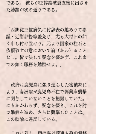
である。
彼らが征韓論破裂直後に出させ
た勅諭が次の通りである。
「西郷従三位病気に付辞表の趣ありて参
議・近衛都督等差免じ、尤も大将旧の如
く申し付け置けり。元より国家の柱石と
依頼致すの意において渝（かわ）ること
なし。皆々決して疑念を懐かず、これま
での如く職務を勉励せよ。」
政府は鹿児島に張り巡らした密偵網に
より、南洲翁が鹿児島不在で弾薬庫襲撃
に関与していないことを把握していた。
にもかかわらず、疑念を懐き、これを討
つ準備を進め、さらに襲撃したことは、
この勅諭に違反している。
これに対し、南洲翁は陸軍大将の資格