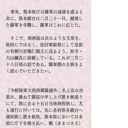
事実、熊本県庁は薩軍の通過を遮ると
共に、熊本鎮台は二月二十一日、越境し
た薩軍を奇襲し、薩軍はこれに応じた。
そこで、南洲翁は次のような文章を、
政府にではなく、征討軍総督にして皇族
の有栖川宮熾仁親王に送るよう、県令・
大山綱良に依頼している。これが二月二
十八日頃の話である。薩軍側の主張をよ
く読んでいただきたい。
「
今般陸軍大将西郷隆盛外二名上京の次
第は、兼ねて御届け申し上げ置き候通り
にて、既に去る十五日当地発程致し、尤
も通行に付いては、先に各府県各鎮台へ
通知致し置き候処、熊本県においては未
前に庁下を焼き払い、剰（あまつさえ）