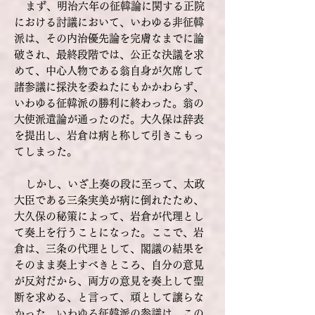
まず、明治六年の征韓論に関する正院
における討議において、いわゆる非征韓
派は、その内治優先論を完膚なまでに論
破され、最終段階では、公正な決議を求
めて、中心人物である翁自身が欠席して
諸参議に採決を委ねたにもかかわらず、
いわゆる征韓派の勝利に終わった。翁の
大使派遣論が通ったのだ。大久保は辞表
を提出し、岩倉は病と称して引きこもっ
てしまった。
しかし、いざ上奏の段に至って、太政
大臣である三条実美が病に倒れたため、
大久保の秘策によって、岩倉が代理とし
て奏上を行うことになった。ここで、岩
倉は、三条の代理として、閣議の結果を
そのまま奏上すべきところ、自分の意見
が反対だから、両方の意見を奏上して聖
断を求める、と言って、頑として譲らな
かった。いわゆる征韓派の参議は、この