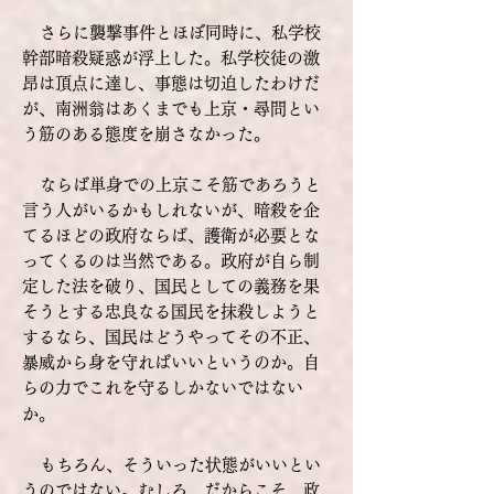
さらに襲撃事件とほぼ同時に、私学校
幹部暗殺疑惑が浮上した。私学校徒の激
昂は頂点に達し、事態は切迫したわけだ
が、南洲翁はあくまでも上京・尋問とい
う筋のある態度を崩さなかった。
ならば単身での上京こそ筋であろうと
言う人がいるかもしれないが、暗殺を企
てるほどの政府ならば、護衛が必要とな
ってくるのは当然である。政府が自ら制
定した法を破り、国民としての義務を果
そうとする忠良なる国民を抹殺しようと
するなら、国民はどうやってその不正、
暴威から身を守ればいいというのか。自
らの力でこれを守るしかないではない
か。
もちろん、そういった状態がいいとい
うのではない。むしろ、だからこそ、政