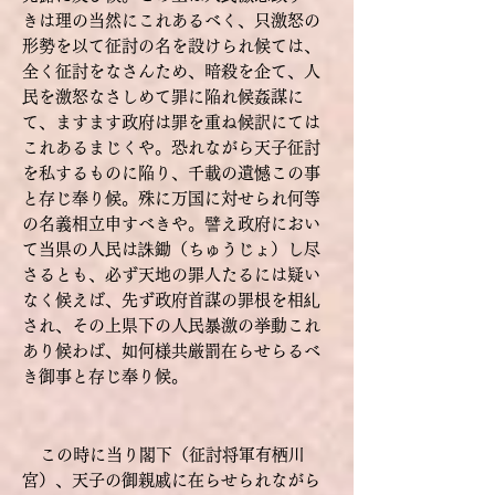
きは理の当然にこれあるべく、只激怒の
形勢を以て征討の名を設けられ候ては、
全く征討をなさんため、暗殺を企て、人
民を激怒なさしめて罪に陥れ候姦謀に
て、ますます政府は罪を重ね候訳にては
これあるまじくや。恐れながら天子征討
を私
するものに陥り、千載の遺憾この事
と存じ奉り候。殊に万国に対せられ何等
の名義相立申すべきや。譬え政府におい
て当県の人民は誅鋤（ちゅうじょ）し尽
さるとも、必ず天地の罪人たるには疑い
なく候えば、先ず政府首謀の罪根を相糺
され、その上県下の人民暴激の挙動これ
あり候わば、如何様共厳罰在らせらるべ
き御事と存じ奉り候。
この時に当り閣下（征討将軍有栖川
宮）、天子の御親戚に在らせられながら