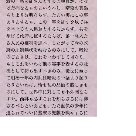
殺の一条を糺さんとするの趣意か、はな
はだ拙なるものというべし。暗殺の真偽
もとより分明ならず、たとい実にこの事
ありとするも、この一事を糺すを以て兵
を挙ぐるの大趣意とするに足らず。兵を
挙げて政府に抗するならば、第一薩人た
る人民の権利を述べ、したがって今の政
府の圧制無状を咎むるのみにして、暗殺
のごときは、これをいわずして可なり。
もしこれをいわば他の実事を表するの証
拠として持ち出すべきのみ。後世に至っ
て明治十年の内乱は暗殺の一条より起り
たりといわば、恰も乱の品価の賎しきも
のにして、世界中に対しても不外聞なら
ずや。西郷も必ずこれを知らざるには非
ざるべしといえども、ただ血気の少年に
迫られてついに些末の児戯を喋々するに
至りしことならん。これまた制御の不行
届きというべし。」