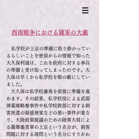
西
南戦争に
おける
薩軍の大義
私学校が上京の準備に取り掛かってい
るらしいことを密偵からの情報で知った
大久保利通は、これを政府に対する挙兵
の準備と受け取ってしまったのです。大
久保は早くから私学校を眼の敵にしてい
ました。
大久保は私学校暴発を前提に準備を進
めます。その結果、私学校徒による武器
弾薬庫略奪事件や私学校幹部に対する刺
客派遣の疑惑発覚などの悪い事件が重な
り、大陸政策提議のための陸軍大将によ
る薩摩義勇軍の上京という名分が、刺客
問題に対する尋問という名分にすりかわ