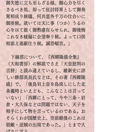
御失徳に立ち至らざる様、御心力を尽く
さるべき処、却って征討将軍として御発
駕相成り候儀、何共意外千万の仕合いに
御座候。就いては天に事（つか）うるの
心を以て能く御熟慮在らせられ、御後悔
これなき様偏に企望奉り候。よって口供
相添え進献仕り候。誠恐頓首。」
下線部について、『西郷隆盛全集』
（大和書房）の解説でさえ「天皇批判の
言辞」と読み違えているし、維新史に詳
しい勝部真長氏などは、その著『西郷隆
盛』で、「後鳥羽上皇を島流しにした北
条義時といえども、こんなことは言って
いない」「西郷にとって、今や三条・岩
倉・大久保などは問題ではない、天子を
相手にして物を言っているのである。お
そらくわが国歴史上、空前絶後のこれは
朝敵・逆賊の出現であった。」とまで大
げさに言う。