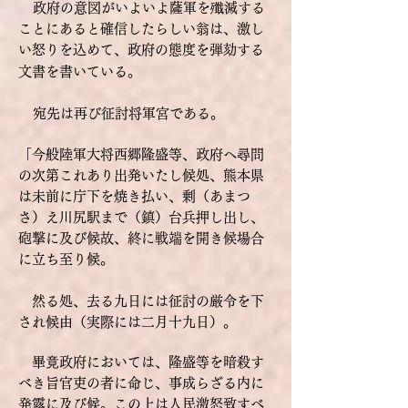
政府の意図がいよいよ薩軍を殲滅する
ことにあると確信したらしい翁は、激し
い怒りを込めて、政府の態度を弾劾する
文書を書いている。
宛先は再び征討将軍宮である。
「今般陸軍大将西郷隆盛等、政府へ尋問
の次第これあり出発いたし候処、熊本県
は未前に庁下を焼き払い、剰（あまつ
さ）え川尻駅まで（鎮）台兵押し出し、
砲撃に及び候故、終に戦端を開き候場合
に立ち至り候。
然る処、去る九日には征討の厳令を下
され候由（実際には二月十九日）。
畢竟政府においては、隆盛等を暗殺す
べき旨官吏の者に命じ、事成らざる内に
発露に及び候。この上は人民激怒致すべ